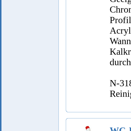
Chro
Profi
Acryl
Wann
Kalk
durch
N-318
Rein
WC-