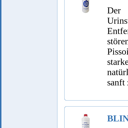
De
Urins
Entf
störe
Piss
stark
natü
sanft
BLIN