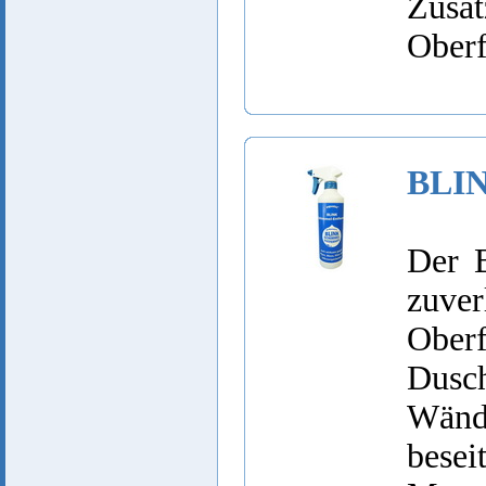
Zusä
Oberf
BLIN
Der 
zuve
Ober
Dusch
Wänd
bese