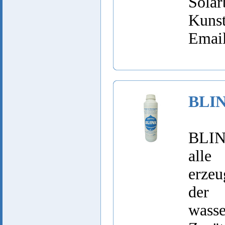
Sola
Kuns
Email
BLIN
BLINK
alle
erze
der 
wass