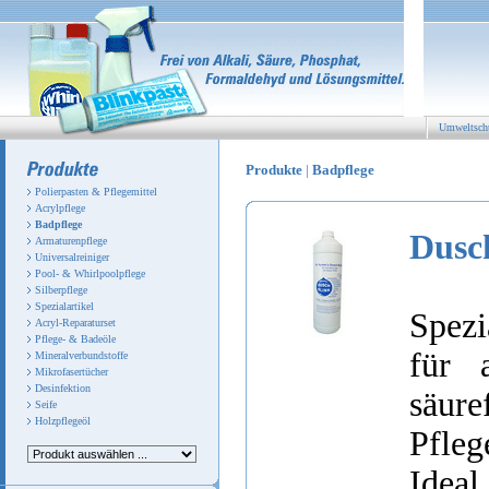
Umweltsch
Produkte
|
Badpflege
Polierpasten & Pflegemittel
Acrylpflege
Badpflege
Dusc
Armaturenpflege
Universalreiniger
Pool- & Whirlpoolpflege
Silberpflege
Spezialartikel
Spezi
Acryl-Reparaturset
Pflege- & Badeöle
für 
Mineralverbundstoffe
Mikrofasertücher
Desinfektion
säure
Seife
Holzpflegeöl
Pfle
Idea