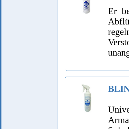
Er be
Abfl
rege
Vers
unan
BLIN
Unive
Arma