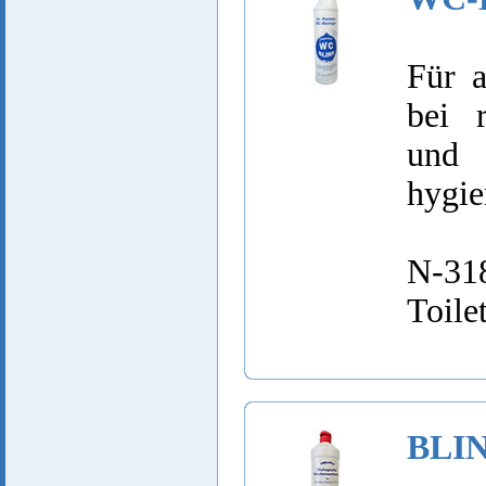
Für a
bei 
und 
hygie
N-318
Toile
BLIN