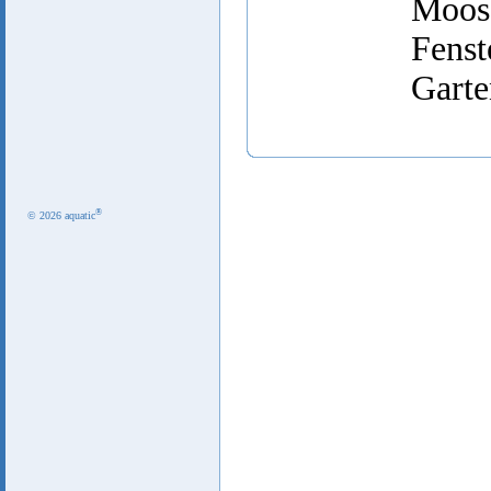
Moo
Fens
Gart
®
© 2026 aquatic