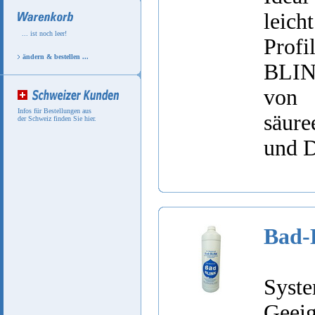
leich
... ist noch leer!
Prof
ändern & bestellen ...
BLINK
von
Infos für Bestellungen aus
säur
der Schweiz finden Sie hier.
und 
Bad
Syste
Geeig